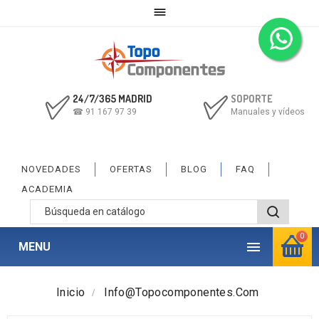

24/7/365 MADRID
SOPORTE
☎ 91 167 97 39
Manuales y vídeos
NOVEDADES
OFERTAS
BLOG
FAQ
ACADEMIA
0

MENU
Inicio
Info@topocomponentes.com