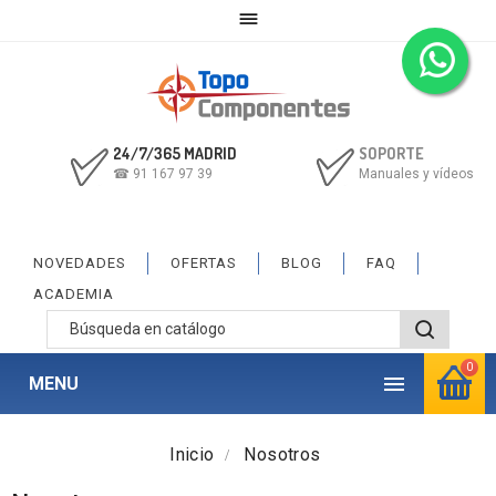

24/7/365 MADRID
SOPORTE
☎ 91 167 97 39
Manuales y vídeos
NOVEDADES
OFERTAS
BLOG
FAQ
ACADEMIA
0

MENU
Inicio
Nosotros