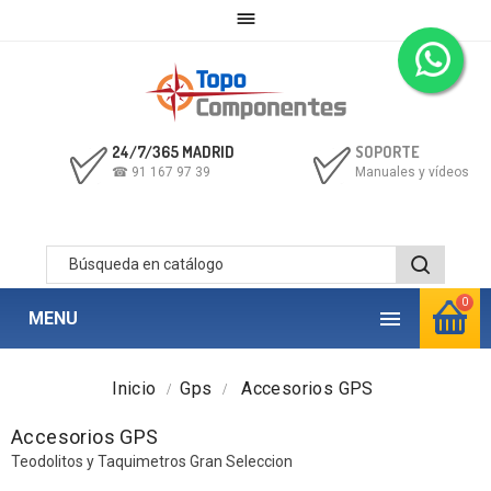

24/7/365 MADRID
SOPORTE
☎ 91 167 97 39
Manuales y vídeos
0

MENU
Inicio
Gps
Accesorios GPS
Accesorios GPS
Teodolitos y Taquimetros Gran Seleccion