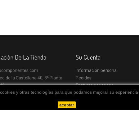
ación De La Tienda
Su Cuenta
ocomponentes.com
Información personal
eo de la Castellana 40, 8ª Planta
Pedidos
46
Facturas por abono
a cookies y otras tecnologías para que podamos mejorar su experiencia 
rid
Direcciones
aña
Cupones de descuento
aceptar
Mi lista de deseos
o@topocomponentes.com
Mis alertas
Subasta