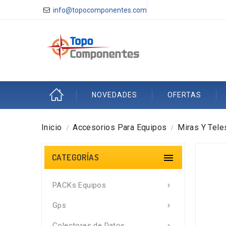
info@topocomponentes.com
NOVEDADES
OFERTAS
Inicio
Accesorios Para Equipos
Miras Y Tel
CATEGORÍAS

PACKs Equipos

Gps

Colectores de Datos
