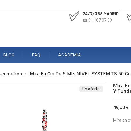
24/7/365 MADRID
☎ 91 167 97 39
BLOG
FAQ
ACADEMIA
escometros
Mira En Cm De 5 Mts NIVEL SYSTEM TS 50 Con
Mira E
¡En oferta!
Y Fund
49,00 €
Mira en c