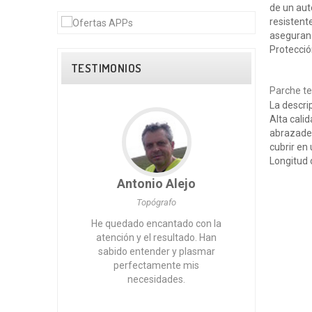
de un aut
resistent
aseguran 
Protecció
TESTIMONIOS
Parche t
La descri
Alta cali
abrazader
cubrir en
Longitud 
n
Antonio Alejo
M
tal
Topógrafo
estacar
He quedado encantado con la
Sin du
 su
atención y el resultado. Han
pequeños
sabido entender y plasmar
To
contando
perfectamente mis
recomen
necesidades.