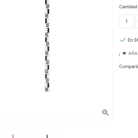
Cantidad

En S
AÑAD
Comparti
