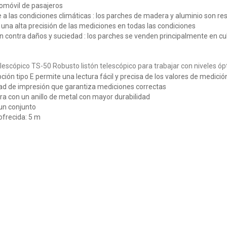
omóvil de pasajeros
e a las condiciones climáticas
: los parches de madera y aluminio son res
una alta precisión de las mediciones en todas las condiciones
n contra daños y suciedad
: los parches se venden principalmente en cu
elescópico
TS-50
Robusto listón telescópico para trabajar con niveles óp
pción tipo E permite una lectura fácil y precisa de los valores de medició
dad de impresión que garantiza mediciones correctas
a con un anillo de metal con mayor durabilidad
 un conjunto
ofrecida: 5 m
ariano Ndong
Javi Pérez
Topógrafo
Topógrafo
da un gran acierto. Nos
Muy contento con el servicio. El
decidimos por
pedido lo recibí antes de lo
pocomponentes por
esperado. Es la primera vez
dación de otro cliente
que he comprado en esta
y repetiremos.
tienda online y no será la
última vez. Muchas gracias