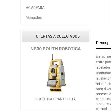
ACADEMIA
Manuales
OFERTAS A COLEGIADOS
Descrip
ficos
NS30 SOUTH ROBOTICA
GPS GNS
En las me
entre pun
nivelados
tas
productos
De
nivelació
milimétri
para dive
parches de
construcc
ROBOTICA GRAN OFERTA
siempre 
comodida