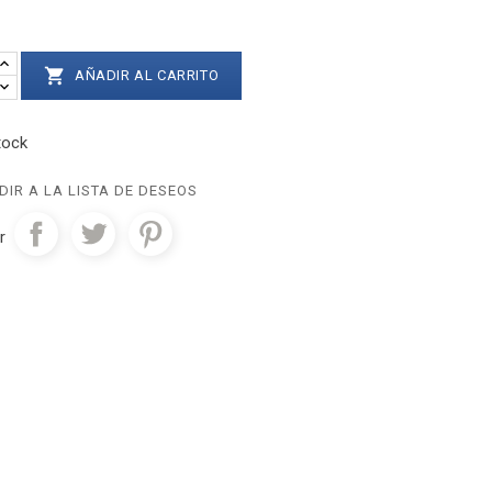

AÑADIR AL CARRITO
tock
IR A LA LISTA DE DESEOS
r