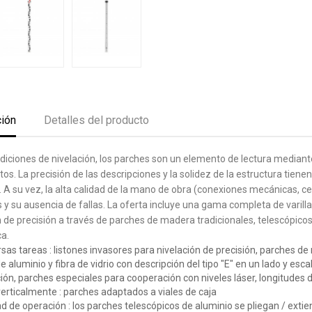
ción
Detalles del producto
S -EQUIPOS OPTICOS
diciones de nivelación, los parches son un elemento de lectura mediante e
tos.
La precisión de las descripciones y la solidez de la estructura tiene
.
A su vez, la alta calidad de la mano de obra (conexiones mecánicas, ce
 y su ausencia de fallas.
La oferta incluye una gama completa de varilla
scuento hasta 50
%
n de precisión a través de parches de madera tradicionales, telescópicos
ca.
rsas tareas
: listones invasores para nivelación de precisión, parches d
 aluminio y fibra de vidrio con descripción del tipo "E" en un lado y esca
ión, parches especiales para cooperación con niveles láser, longitudes de
verticalmente
: parches adaptados a viales de caja
d de operación
: los parches telescópicos de aluminio se pliegan / ext