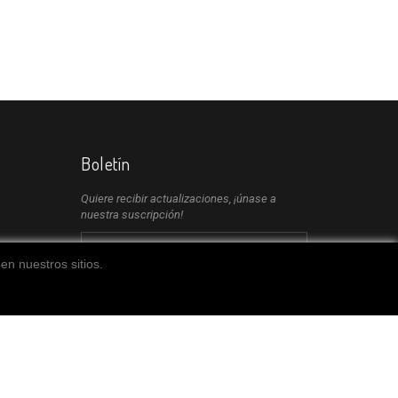
Boletín
Quiere recibir actualizaciones, ¡únase a
nuestra suscripción!
en nuestros sitios.