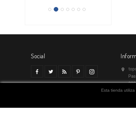
Social
Inform
top

Pas
280
Esta tienda utiliz
Mad
Esp
inf
