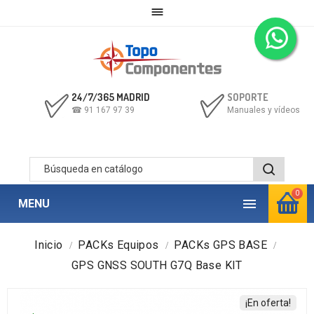

24/7/365 MADRID
SOPORTE
☎ 91 167 97 39
Manuales y vídeos
0

MENU
Inicio
PACKs Equipos
PACKs GPS BASE
GPS GNSS SOUTH G7Q Base KIT
¡En oferta!